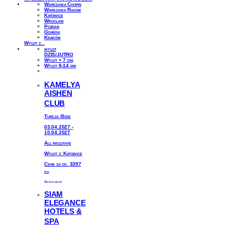
Warszawa Chopin
Warszawa Radom
Katowice
Wrocław
Poznań
Gdańsk
Kraków
Wylot z...
wylot
DZIŚ/JUTRO
Wylot < 7 dni
Wylot 8-14 dni
KAMELYA
AISHEN
CLUB
Turcja
/
Side
03.04.2027 -
10.04.2027
All inclusive
Wylot z: Katowice
Cena za os.
3397
PLN
Aktualizuję
SIAM
ELEGANCE
HOTELS &
SPA