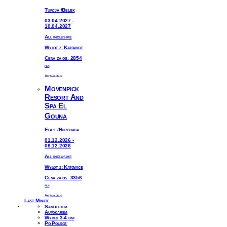
Turcja
/
Belek
03.04.2027 -
10.04.2027
All inclusive
Wylot z: Katowice
Cena za os.
2854
PLN
Aktualizuję
Movenpick
Resort And
Spa El
Gouna
Egipt
/
Hurghada
01.12.2026 -
08.12.2026
All inclusive
Wylot z: Katowice
Cena za os.
3356
PLN
Aktualizuję
Last Minute
Samolotem
Autokarem
Wypad 3-4 dni
Po Polsce