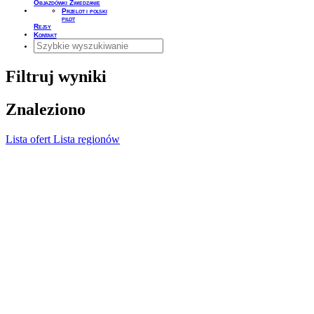
Objazdówki
Zwiedzanie
Przelot i polski
pilot
Rejsy
Kontakt
Filtruj wyniki
Znaleziono
Lista ofert
Lista regionów